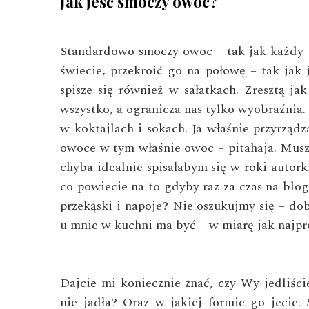
Jak jeść smoczy owoc?
Standardowo smoczy owoc – tak jak każdy 
świecie, przekroić go na połowę – tak jak j
spisze się również w sałatkach. Zresztą 
wszystko, a ogranicza nas tylko wyobraźnia.
w koktajlach i sokach. Ja właśnie przyrząd
owoce w tym właśnie owoc – pitahaja. Muszę
chyba idealnie spisałabym się w roki autork
co powiecie na to gdyby raz za czas na blog
przekąski i napoje? Nie oszukujmy się – dob
u mnie w kuchni ma być – w miarę jak najproś
Dajcie mi koniecznie znać, czy Wy jedliści
nie jadła? Oraz w jakiej formie go jecie