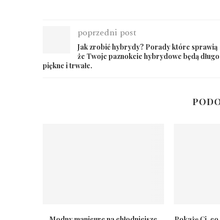
poprzedni post
Jak zrobić hybrydy? Porady które sprawią
że Twoje paznokcie hybrydowe będą długo
piękne i trwałe.
PODO
Modny manicure na chłodniejsze
Pokażę Ci, co 