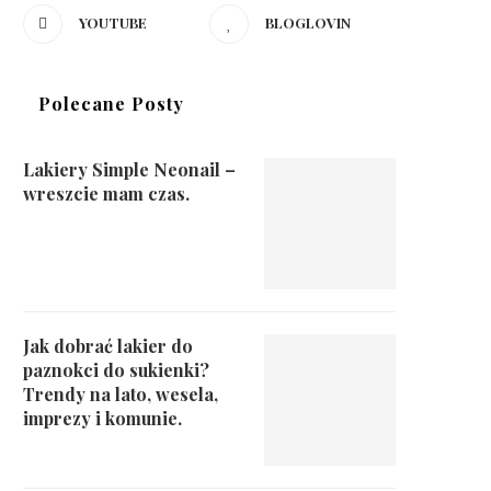
YOUTUBE
BLOGLOVIN
Polecane Posty
Lakiery Simple Neonail –
wreszcie mam czas.
Jak dobrać lakier do
paznokci do sukienki?
Trendy na lato, wesela,
imprezy i komunie.