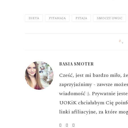
DIETA
PITAHAJA
PITAJA
SMOCZY OWOC
0
BASIA SMOTER
Cześć, jest mi bardzo miło, ż
zaprzyjaźnimy - zawsze możes
wiadomość :). Prywatnie jest
UOKiK chciałabym Cię poinf
linki afiliacyjne, za które 