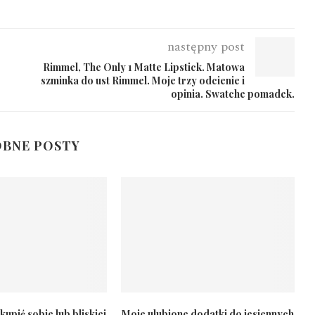
następny post
Rimmel, The Only 1 Matte Lipstick. Matowa
szminka do ust Rimmel. Moje trzy odcienie i
opinia. Swatche pomadek.
BNE POSTY
kupić sobie lub bliskiej
Moje ulubione dodatki do jesiennych