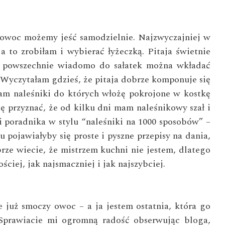
owoc możemy jeść samodzielnie. Najzwyczajniej w
a to zrobiłam i wybierać łyżeczką. Pitaja świetnie
jak powszechnie wiadomo do sałatek można wkładać
 Wyczytałam gdzieś, że pitaja dobrze komponuje się
zam naleśniki do których włożę pokrojone w kostkę
 przyznać, że od kilku dni mam naleśnikowy szał i
i poradnika w stylu “naleśniki na 1000 sposobów” –
u pojawiałyby się proste i pyszne przepisy na dania,
rze wiecie, że mistrzem kuchni nie jestem, dlatego
ciej, jak najsmaczniej i jak najszybciej.
e już smoczy owoc – a ja jestem ostatnia, która go
. Sprawiacie mi ogromną radość obserwując bloga,