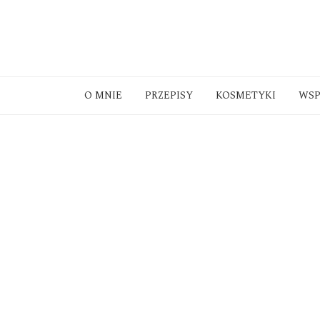
O MNIE
PRZEPISY
KOSMETYKI
WS
Drewniane zabawki terapeutyczne
Na
Mała frezarka NEONAIL Nail Drill ONE TOUCH 
Mindfulness dla dzieci. Poczuj radość, spokój i kon