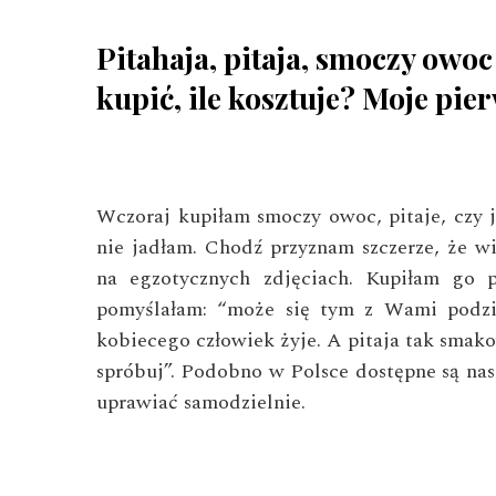
Pitahaja, pitaja, smoczy owoc 
kupić, ile kosztuje? Moje pier
26 stycznia 2017
Autor:
Basia Smoter
Wczoraj kupiłam smoczy owoc, pitaje, czy 
nie jadłam. Chodź przyznam szczerze, że w
na egzotycznych zdjęciach. Kupiłam go 
pomyślałam: “może się tym z Wami podzi
kobiecego człowiek żyje. A pitaja tak smako
spróbuj”. Podobno w Polsce dostępne są n
uprawiać samodzielnie.