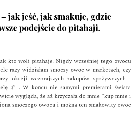
– jak jeść, jak smakuje, gdzie
wsze podejście do pitahaji.
jak kto woli pitahaje. Nigdy wcześniej tego owocu
iele razy widziałam smoczy owoc w marketach, czy
przy okazji wczorajszych zakupów spożywczych i
elę :)” . W końcu nie samymi premierami świata
wicie wygląda, że aż krzyczała do mnie “kup mnie i
asiona smoczego owocu i można ten smakowity owoc