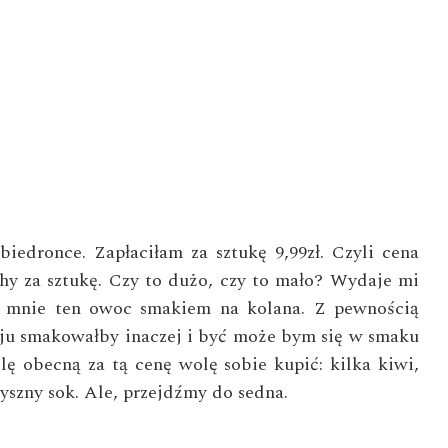
iedronce. Zapłaciłam za sztukę 9,99zł. Czyli cena
y za sztukę. Czy to dużo, czy to mało? Wydaje mi
ił mnie ten owoc smakiem na kolana. Z pewnością
u smakowałby inaczej i być może bym się w smaku
lę obecną za tą cenę wolę sobie kupić: kilka kiwi,
pyszny sok. Ale, przejdźmy do sedna.