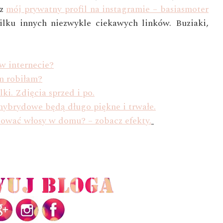
az
mój prywatny profil na instagramie – basiasmoter
ilku innych niezwykle ciekawych linków. Buziaki,
w internecie?
am robiłam?
ki. Zdjęcia sprzed i po.
hybrydowe będą długo piękne i trwałe.
rbować włosy w domu? – zobacz efekty.