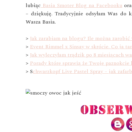
lubiąc
Basia Smoter Blog na Facebooku
or
– dziękuję. Tradycyjnie odsyłam Was do k
Wasza Basia.
>
Jak zarabiam na blogu? Ile można zarobić 
>
Event Rimmel x Sinsay w skrócie. Co ja t
>
Jak wyleczyłam trądzik po 8 miesiącach wal
>
Porady które sprawią że Twoje paznokcie 
> S
chwarzkopf Live Pastel Spray – jak zafa