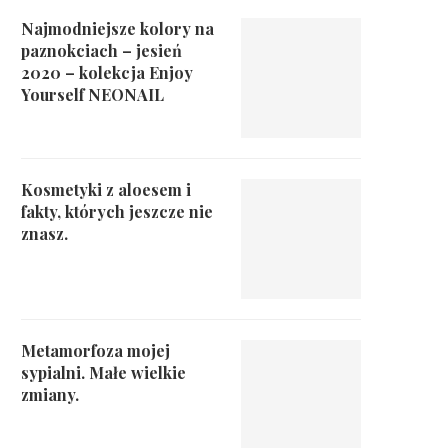
Najmodniejsze kolory na
paznokciach – jesień
2020 – kolekcja Enjoy
Yourself NEONAIL
Kosmetyki z aloesem i
fakty, których jeszcze nie
znasz.
Metamorfoza mojej
sypialni. Małe wielkie
zmiany.