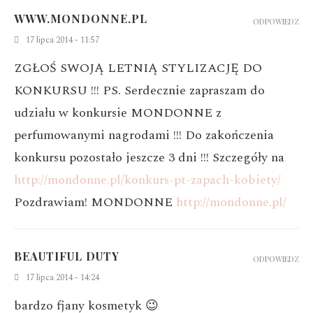
WWW.MONDONNE.PL
ODPOWIEDZ
17 lipca 2014 - 11:57
ZGŁOŚ SWOJĄ LETNIĄ STYLIZACJĘ DO
KONKURSU !!!
PS. Serdecznie zapraszam do
udziału w konkursie MONDONNE z
perfumowanymi nagrodami !!!
Do zakończenia
konkursu pozostało jeszcze 3 dni !!!
Szczegóły na
http://mondonne.pl/konkurs-pt-zapach-kobiety/
Pozdrawiam!
MONDONNE
http://mondonne.pl/
BEAUTIFUL DUTY
ODPOWIEDZ
17 lipca 2014 - 14:24
bardzo fjany kosmetyk 😉