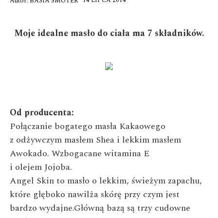
14 LIPCA 2014
Autor:
BASIA SMOTER
Moje idealne masło do ciała ma 7 składników.
Od producenta:
Połączanie
bogatego masła Kakaowego
z
odżywczym
masłem Shea i lekkim masłem
Awokado.
Wzbogacane
witamina E
i
olejem
Jojoba.
Angel Skin to masło o lekkim, świeżym zapachu,
które głęboko nawilża skórę przy czym jest
bardzo wydajne.
Główną bazą są trzy cudowne