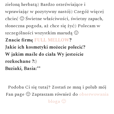
zieloną herbatą:) Bardzo orzeźwiające i
wprawiając w pozytywny nastój:) Czegóż więcej
chcieć 🙂 Świetne właściwości, świetny zapach,
słoneczna pogoda, aż chce się żyć:) Polecam w
szczególności wszystkim marudą 🙂
Znacie firmę
FULL MELLOW
?
Jakie ich kosmetyki możecie polecić?
W jakim maśle do ciała Wy jesteście
rozkochane ?:)
Buziaki, Basia:**
Podoba Ci się tutaj? Zostań ze mną i polub mój
Fan page 🙂 Zapraszam również do
obserwowania
bloga 🙂