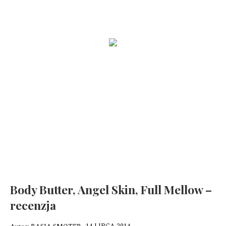
Zobacz jak wygląda funkcjonalna kuchnia
Mała frezarka NEONAIL Nail Drill ONE TOUCH i moje rozważania
na temat minimalizmu
Jak zrobić idealny baby boomer ?
Mindfulness dla dzieci. Poczuj radość, spokój i kontrolę
Body Butter, Angel Skin, Full Mellow –
recenzja